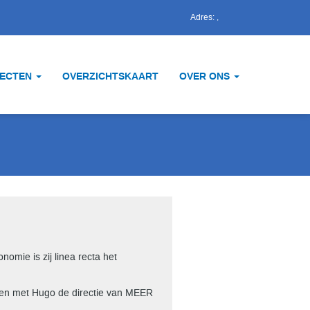
Adres:
,
JECTEN
OVERZICHTSKAART
OVER ONS
omie is zij linea recta het
amen met Hugo de directie van MEER