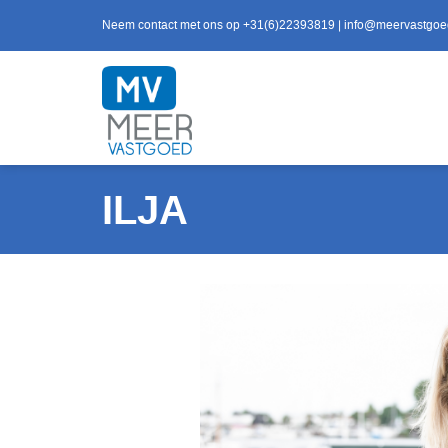
Neem contact met ons op
+31(6)22393819
|
info@meervastgoe
ILJA