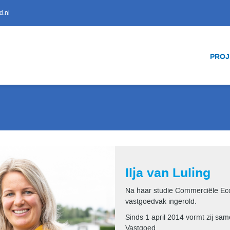
d.nl
PRO
Ilja van Luling
Na haar studie Commerciële Econ
vastgoedvak ingerold.
Sinds 1 april 2014 vormt zij s
Vastgoed.