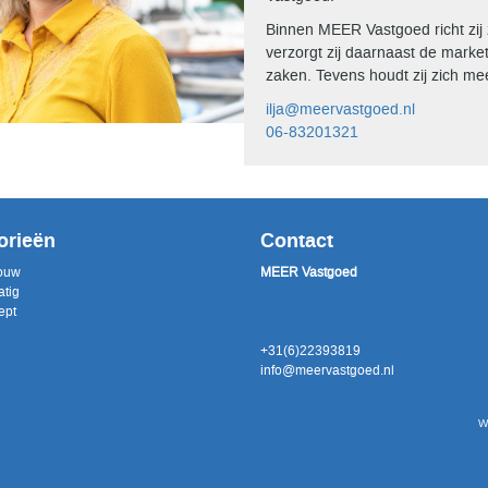
Binnen MEER Vastgoed richt zi
verzorgt zij daarnaast de marke
zaken. Tevens houdt zij zich me
ilja@meervastgoed.nl
06-83201321
orieën
Contact
ouw
MEER Vastgoed
atig
ept
+31(6)22393819
info@meervastgoed.nl
W