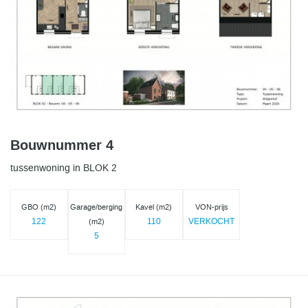
Bouwnummer 4
tussenwoning in BLOK 2
GBO (m2)
Garage/berging
Kavel (m2)
VON-prijs
122
110
VERKOCHT
(m2)
5