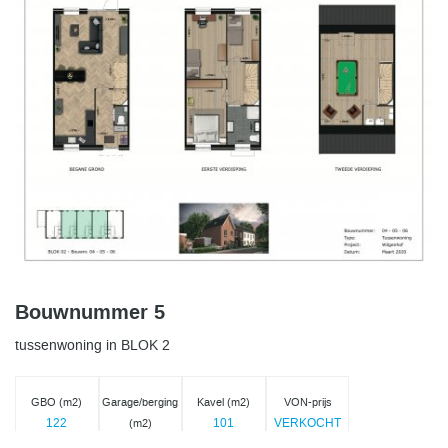
Bouwnummer 5
tussenwoning in BLOK 2
GBO (m2)
Garage/berging
Kavel (m2)
VON-prijs
122
101
VERKOCHT
(m2)
5