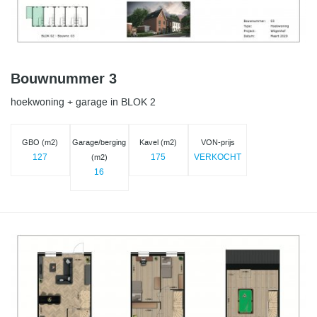
Bouwnummer 3
hoekwoning + garage in BLOK 2
GBO (m2)
Garage/berging
Kavel (m2)
VON-prijs
127
175
VERKOCHT
(m2)
16