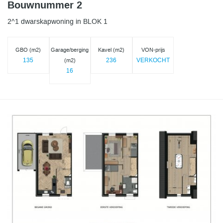
Bouwnummer 2
2^1 dwarskapwoning in BLOK 1
GBO (m2)
Garage/berging
Kavel (m2)
VON-prijs
135
236
VERKOCHT
(m2)
16