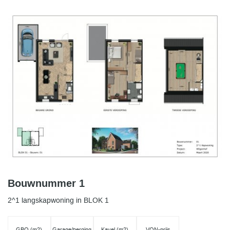
Bouwnummer 1
2^1 langskapwoning in BLOK 1
GBO (m2)
Garage/berging
Kavel (m2)
VON-prijs