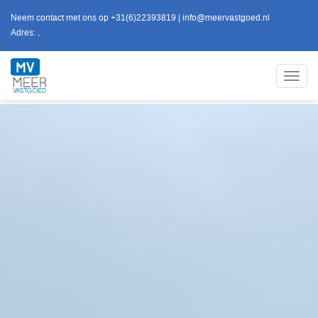
Neem contact met ons op
+31(6)22393819
|
info@meervastgoed.nl
Adres:
,
Toggl
navig